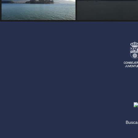
Search
for: