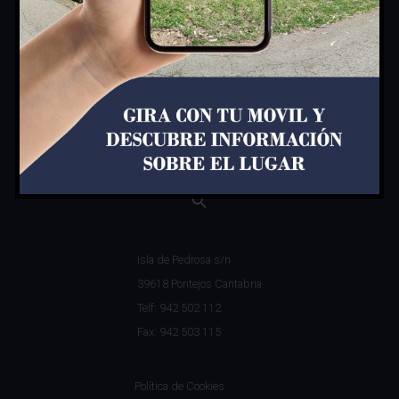
Search
for:
Isla de Pedrosa s/n
39618 Pontejos Cantabria
Telf: 942 502 112
Fax: 942 503 115
Política de Cookies