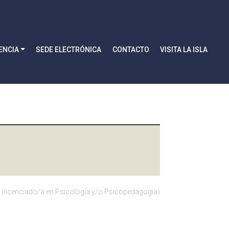
ENCIA
SEDE ELECTRÓNICA
CONTACTO
VISITA LA ISLA
 (licenciado/a en Psicología y/o Psicopedagogía)