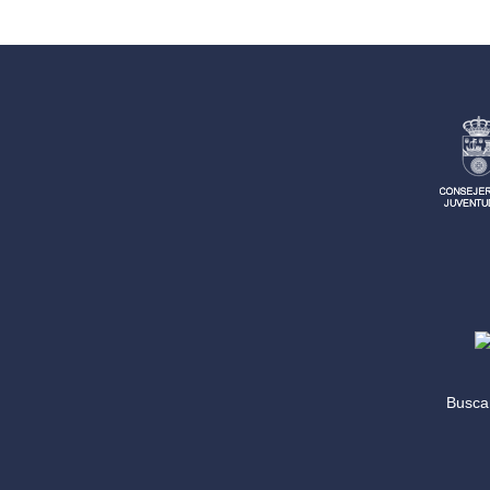
entradas
Search
for: