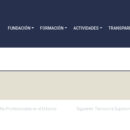
FUNDACIÓN
FORMACIÓN
ACTIVIDADES
TRANSPAR
o Profesionales en el Entorno
Siguiente:
Técnico/a Superior