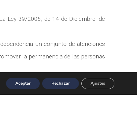
 La Ley 39/2006, de 14 de Diciembre, de
de dependencia un conjunto de atenciones
e promover la permanencia de las personas
la línea telefónica de la persona usuaria
Aceptar
Rechazar
Ajustes
so de necesidad movilizará los recursos
sde la FCSBS se realiza el seguimiento y