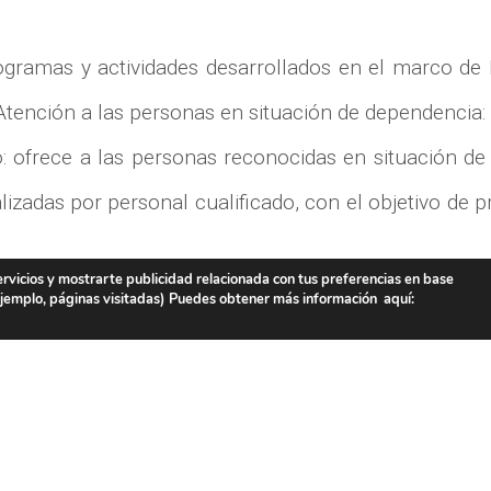
gramas y actividades desarrollados en el marco de
tención a las personas en situación de dependencia:
io: ofrece a las personas reconocidas en situación 
alizadas por personal cualificado, con el objetivo d
ervicios y mostrarte publicidad relacionada con tus preferencias en base
onsiste en la instalación de un terminal conectado a 
 ejemplo, páginas visitadas) Puedes obtener más información aquí:
ión permanente con un centro de atención que en ca
por el Instituto Cántabro de Servicios Sociales; de
 las entidades adjudicatarias.