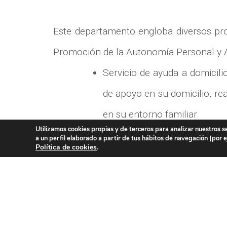
Este departamento engloba diversos pro
Promoción de la Autonomía Personal y A
Servicio de ayuda a domicil
de apoyo en su domicilio, re
en su entorno familiar.
Utilizamos cookies propias y de terceros para analizar nuestros s
Servicio de Teleasistencia: c
a un perfil elaborado a partir de tus hábitos de navegación (por
Política de cookies
.
que posibilita la comunicac
necesarios.
Estos dos servicios han sido licitados 
supervisión de su prestación por parte de