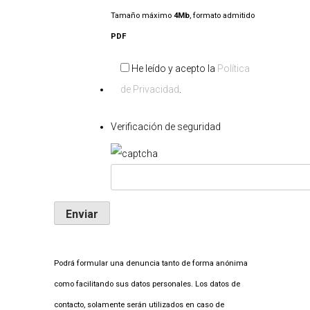
Tamaño máximo
4Mb
, formato admitido
PDF
Por
He leído y acepto la
Política
favor,
de Privacidad
.
deja
Verificación de seguridad
este
campo
vacío.
Podrá formular una denuncia tanto de forma anónima
como facilitando sus datos personales. Los datos de
contacto, solamente serán utilizados en caso de