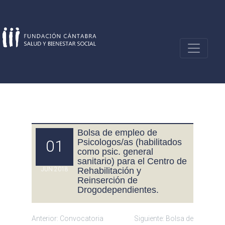
Skip
to
content
Bolsa de empleo de
01
Psicologos/as (habilitados
como psic. general
sanitario) para el Centro de
JUN 2018
Rehabilitación y
Reinserción de
Drogodependientes.
Navegación
Anterior:
Convocatoria
Siguiente:
Bolsa de