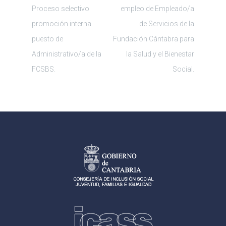
Proceso selectivo
empleo de Empleado/a
de
promoción interna
de Servicios de la
puesto de
Fundación Cántabra para
entradas
Administrativo/a de la
la Salud y el Bienestar
FCSBS.
Social.