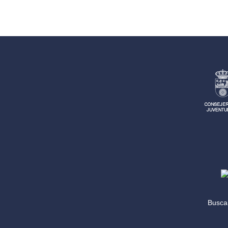
entradas
Search
for: