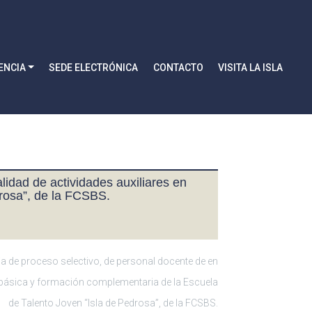
ENCIA
SEDE ELECTRÓNICA
CONTACTO
VISITA LA ISLA
lidad de actividades auxiliares en
drosa”, de la FCSBS.
a de proceso selectivo, de personal docente de en
básica y formación complementaria de la Escuela
de Talento Joven “Isla de Pedrosa”, de la FCSBS.