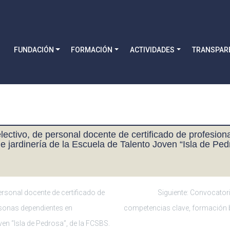
FUNDACIÓN
FORMACIÓN
ACTIVIDADES
TRANSPAR
ectivo, de personal docente de certificado de profesiona
 de jardinería de la Escuela de Talento Joven “Isla de Pe
rsonal docente de certificado de
Siguiente:
Convocatori
rsonas dependientes en
competencias clave, formación 
ven “Isla de Pedrosa”, de la FCSBS.