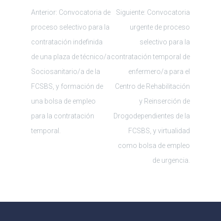
Navegación
Anterior:
Convocatoria de
Siguiente:
Convocatoria
proceso selectivo para la
urgente de proceso
de
contratación indefinida
selectivo para la
de una plaza de técnico/a
contratación temporal de
entradas
Sociosanitario/a de la
enfermero/a para el
FCSBS, y formación de
Centro de Rehabilitación
una bolsa de empleo
y Reinserción de
para la contratación
Drogodependientes de la
temporal.
FCSBS, y virtualidad
como bolsa de empleo
de urgencia.