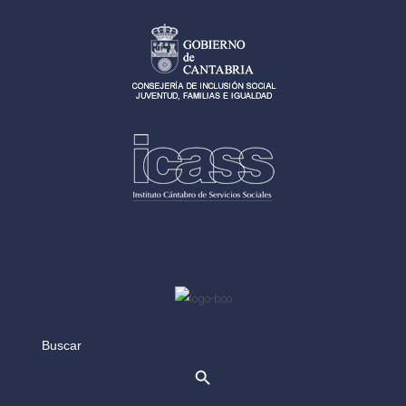
Search
for: