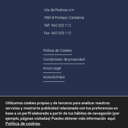
Isla de Pedrosa s/n
39618 Pontejos Cantabria
Telf: 942 502 112
Fax: 942 503 115
Política de Cookies
Condiciones de privacidad
Aviso Legal
Accesibilidad
Utilizamos cookies propias y de terceros para analizar nuestros
servicios y mostrarte publicidad relacionada con tus preferencias en
base a un perfil elaborado a partir de tus hábitos de navegación (por
© Copyright 2020 - Fundación Cántabra para la
ejemplo, páginas visitadas) Puedes obtener más información aquí:
Salud y Bienestar Social -
Contacto
Política de cookies
.