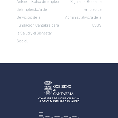
Navegación
Anterior:
Bolsa de empleo
Siguiente:
Bolsa de
de Empleado/a de
empleo de
de
Servicios de la
Administrativo/a de la
Fundación Cántabra para
FCSBS
entradas
la Salud y el Bienestar
Social.