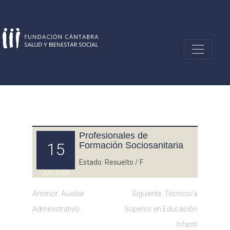
Skip
to
content
Profesionales de
15
Formación Sociosanitaria
Estado: Resuelto / F
JUN 2009
Navegación
Anterior:
Auxiliar
Siguiente:
Técnico/a
Administrativo
Superior en Educación
de
Infantil